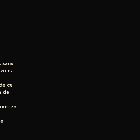
s sans
 vous
 de ce
n de
vous en
re