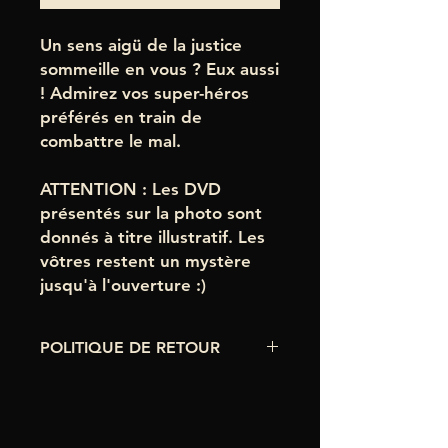
Un sens aigü de la justice
sommeille en vous ? Eux aussi
! Admirez vos super-héros
préférés en train de
combattre le mal.
ATTENTION : Les DVD
présentés sur la photo sont
donnés à titre illustratif. Les
vôtres restent un mystère
jusqu'à l'ouverture :)
POLITIQUE DE RETOUR
Dans le rare cas où le DVD que vous
recevez ne fonctionne pas ou que
l'image rendue ne soit pas celle